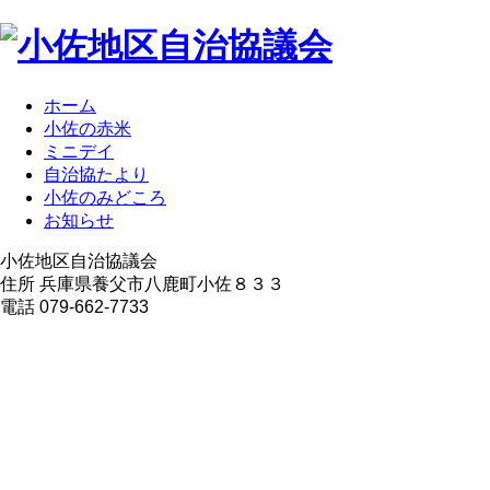
ホーム
小佐の赤米
ミニデイ
自治協たより
小佐のみどころ
お知らせ
小佐地区自治協議会
住所 兵庫県養父市八鹿町小佐８３３
電話 079-662-7733