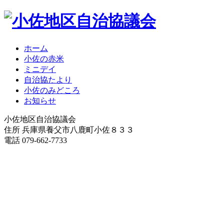
ホーム
小佐の赤米
ミニデイ
自治協たより
小佐のみどころ
お知らせ
小佐地区自治協議会
住所 兵庫県養父市八鹿町小佐８３３
電話 079-662-7733