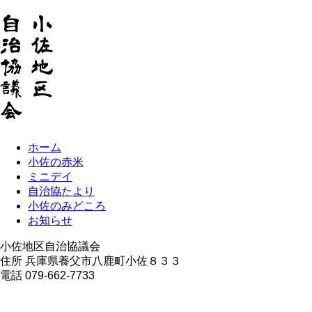
ホーム
小佐の赤米
ミニデイ
自治協たより
小佐のみどころ
お知らせ
小佐地区自治協議会
住所 兵庫県養父市八鹿町小佐８３３
電話 079-662-7733