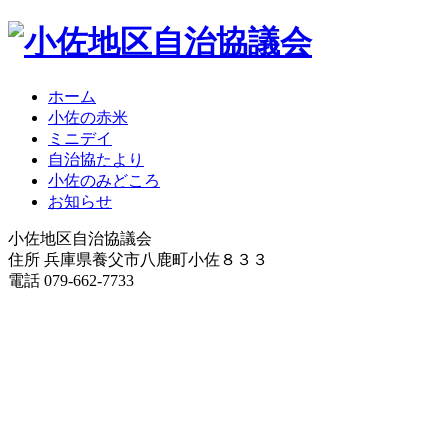
ホーム
小佐の赤米
ミニデイ
自治協たより
小佐のみどころ
お知らせ
小佐地区自治協議会
住所 兵庫県養父市八鹿町小佐８３３
電話 079-662-7733