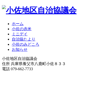
ホーム
小佐の赤米
ミニデイ
自治協たより
小佐のみどころ
お知らせ
小佐地区自治協議会
住所 兵庫県養父市八鹿町小佐８３３
電話 079-662-7733