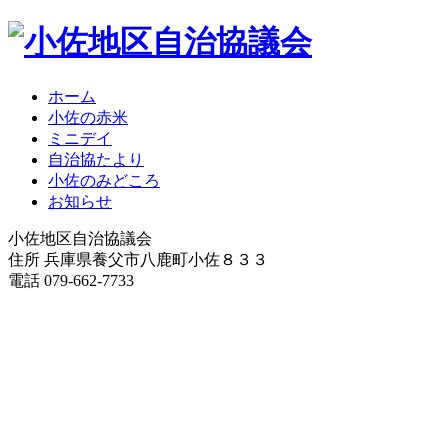
ホーム
小佐の赤米
ミニデイ
自治協たより
小佐のみどころ
お知らせ
小佐地区自治協議会
住所 兵庫県養父市八鹿町小佐８３３
電話 079-662-7733