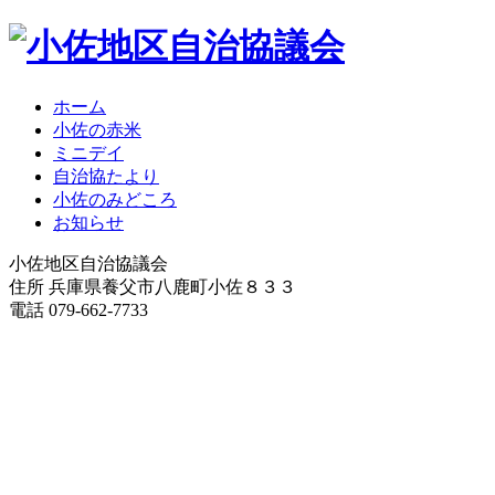
ホーム
小佐の赤米
ミニデイ
自治協たより
小佐のみどころ
お知らせ
小佐地区自治協議会
住所 兵庫県養父市八鹿町小佐８３３
電話 079-662-7733