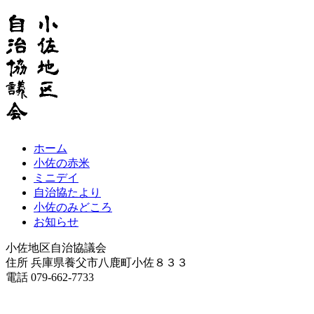
ホーム
小佐の赤米
ミニデイ
自治協たより
小佐のみどころ
お知らせ
小佐地区自治協議会
住所 兵庫県養父市八鹿町小佐８３３
電話 079-662-7733