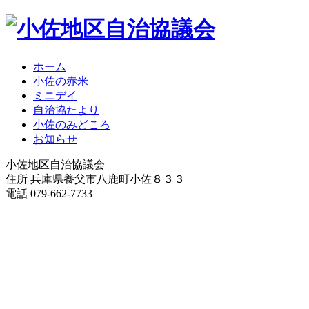
ホーム
小佐の赤米
ミニデイ
自治協たより
小佐のみどころ
お知らせ
小佐地区自治協議会
住所 兵庫県養父市八鹿町小佐８３３
電話 079-662-7733