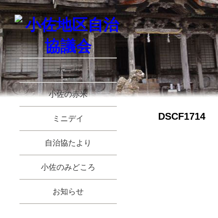
ホーム
小佐の赤米
DSCF1714
ミニデイ
自治協たより
小佐のみどころ
お知らせ