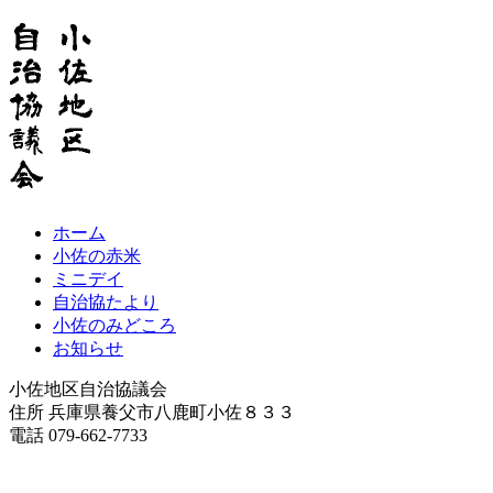
ホーム
小佐の赤米
ミニデイ
自治協たより
小佐のみどころ
お知らせ
小佐地区自治協議会
住所 兵庫県養父市八鹿町小佐８３３
電話 079-662-7733