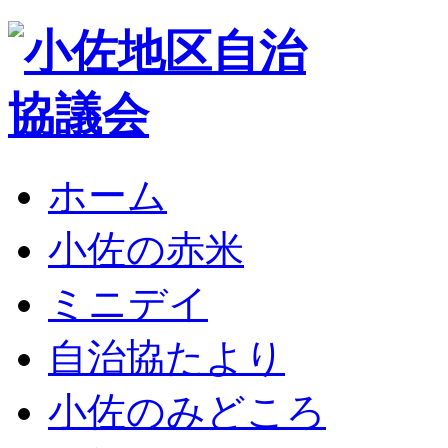
ホーム
小佐の赤米
ミニデイ
自治協たより
小佐のみどころ