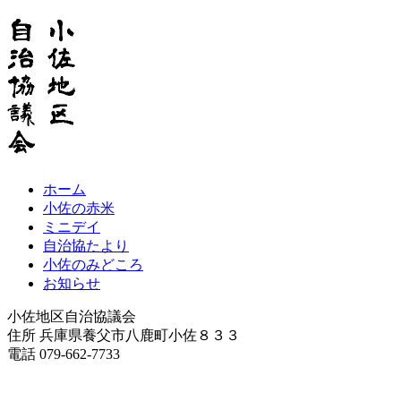
ホーム
小佐の赤米
ミニデイ
自治協たより
小佐のみどころ
お知らせ
小佐地区自治協議会
住所 兵庫県養父市八鹿町小佐８３３
電話 079-662-7733