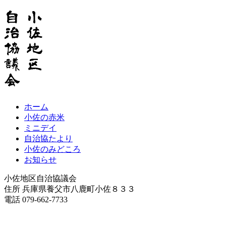
ホーム
小佐の赤米
ミニデイ
自治協たより
小佐のみどころ
お知らせ
小佐地区自治協議会
住所 兵庫県養父市八鹿町小佐８３３
電話 079-662-7733