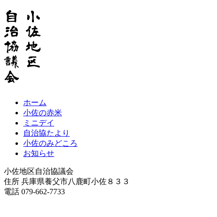
ホーム
小佐の赤米
ミニデイ
自治協たより
小佐のみどころ
お知らせ
小佐地区自治協議会
住所 兵庫県養父市八鹿町小佐８３３
電話 079-662-7733