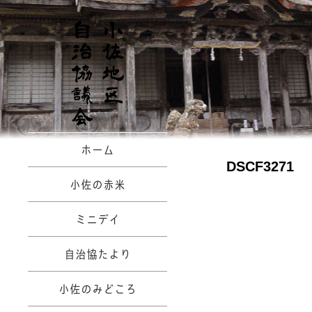
ホーム
DSCF3271
小佐の赤米
ミニデイ
自治協たより
小佐のみどころ