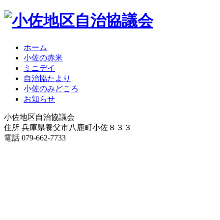
ホーム
小佐の赤米
ミニデイ
自治協たより
小佐のみどころ
お知らせ
小佐地区自治協議会
住所 兵庫県養父市八鹿町小佐８３３
電話 079-662-7733