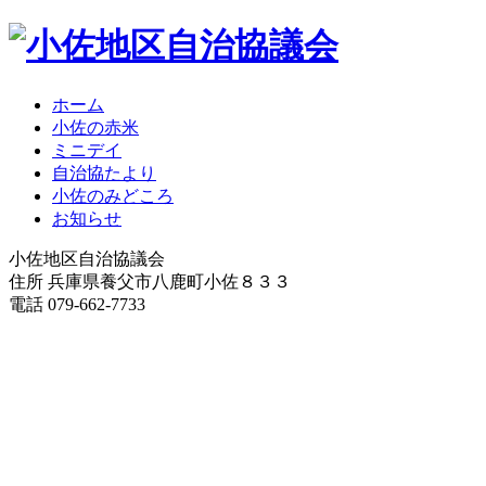
ホーム
小佐の赤米
ミニデイ
自治協たより
小佐のみどころ
お知らせ
小佐地区自治協議会
住所 兵庫県養父市八鹿町小佐８３３
電話 079-662-7733