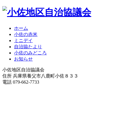
ホーム
小佐の赤米
ミニデイ
自治協たより
小佐のみどころ
お知らせ
小佐地区自治協議会
住所 兵庫県養父市八鹿町小佐８３３
電話 079-662-7733