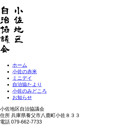
ホーム
小佐の赤米
ミニデイ
自治協たより
小佐のみどころ
お知らせ
小佐地区自治協議会
住所 兵庫県養父市八鹿町小佐８３３
電話 079-662-7733