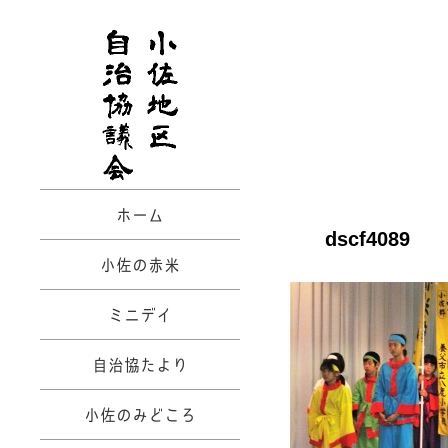
ホーム
dscf4089
小佐の赤米
ミニデイ
自治協たより
小佐のみどころ