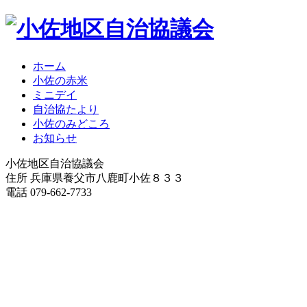
ホーム
小佐の赤米
ミニデイ
自治協たより
小佐のみどころ
お知らせ
小佐地区自治協議会
住所 兵庫県養父市八鹿町小佐８３３
電話 079-662-7733