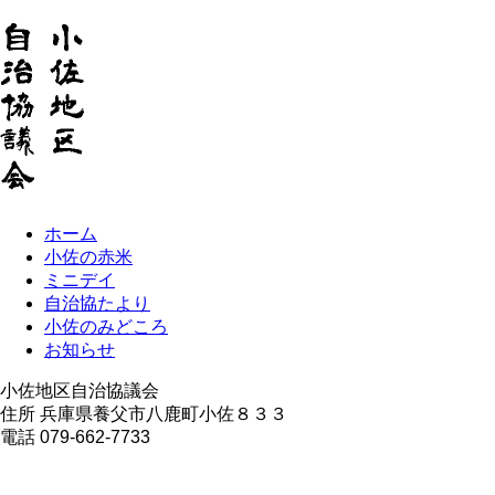
ホーム
小佐の赤米
ミニデイ
自治協たより
小佐のみどころ
お知らせ
小佐地区自治協議会
住所 兵庫県養父市八鹿町小佐８３３
電話 079-662-7733