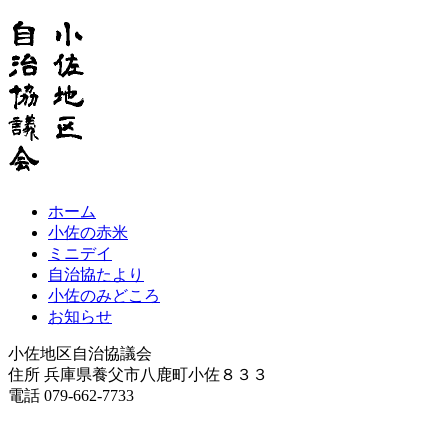
ホーム
小佐の赤米
ミニデイ
自治協たより
小佐のみどころ
お知らせ
小佐地区自治協議会
住所 兵庫県養父市八鹿町小佐８３３
電話 079-662-7733