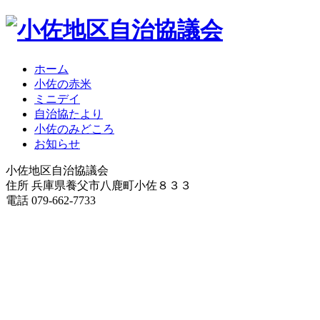
ホーム
小佐の赤米
ミニデイ
自治協たより
小佐のみどころ
お知らせ
小佐地区自治協議会
住所 兵庫県養父市八鹿町小佐８３３
電話 079-662-7733