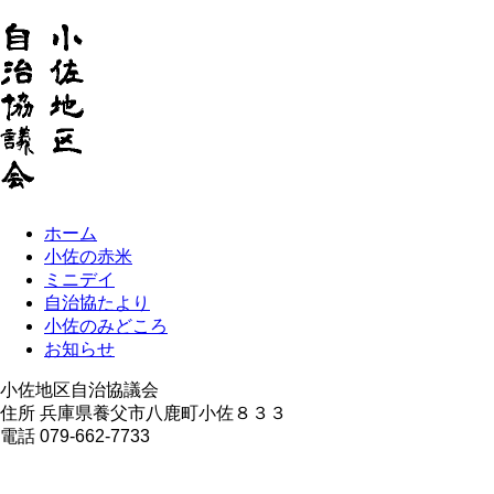
ホーム
小佐の赤米
ミニデイ
自治協たより
小佐のみどころ
お知らせ
小佐地区自治協議会
住所 兵庫県養父市八鹿町小佐８３３
電話 079-662-7733