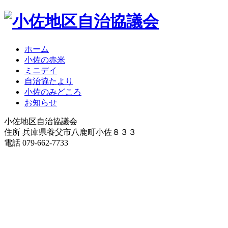
ホーム
小佐の赤米
ミニデイ
自治協たより
小佐のみどころ
お知らせ
小佐地区自治協議会
住所 兵庫県養父市八鹿町小佐８３３
電話 079-662-7733