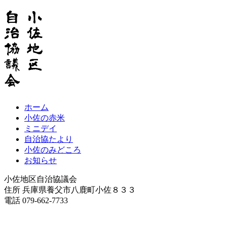
ホーム
小佐の赤米
ミニデイ
自治協たより
小佐のみどころ
お知らせ
小佐地区自治協議会
住所 兵庫県養父市八鹿町小佐８３３
電話 079-662-7733