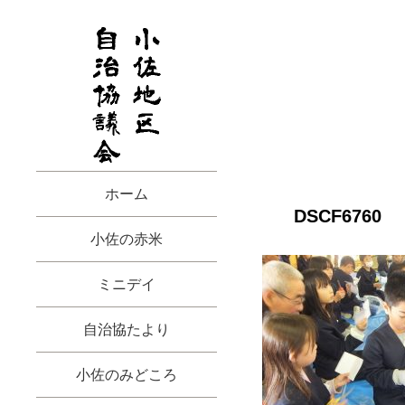
ホーム
DSCF6760
小佐の赤米
ミニデイ
自治協たより
小佐のみどころ