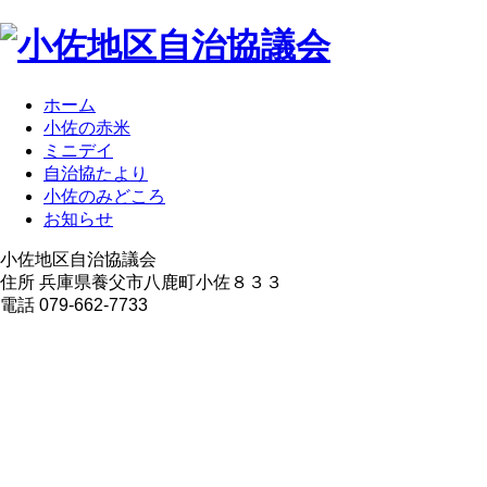
ホーム
小佐の赤米
ミニデイ
自治協たより
小佐のみどころ
お知らせ
小佐地区自治協議会
住所 兵庫県養父市八鹿町小佐８３３
電話 079-662-7733