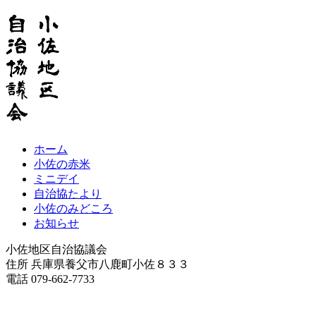
ホーム
小佐の赤米
ミニデイ
自治協たより
小佐のみどころ
お知らせ
小佐地区自治協議会
住所 兵庫県養父市八鹿町小佐８３３
電話 079-662-7733