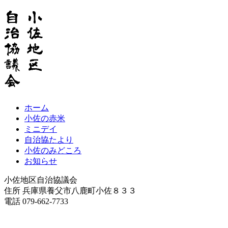
ホーム
小佐の赤米
ミニデイ
自治協たより
小佐のみどころ
お知らせ
小佐地区自治協議会
住所 兵庫県養父市八鹿町小佐８３３
電話 079-662-7733