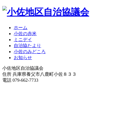
ホーム
小佐の赤米
ミニデイ
自治協たより
小佐のみどころ
お知らせ
小佐地区自治協議会
住所 兵庫県養父市八鹿町小佐８３３
電話 079-662-7733