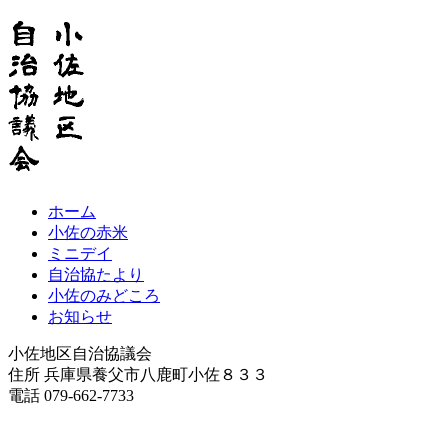
ホーム
小佐の赤米
ミニデイ
自治協たより
小佐のみどころ
お知らせ
小佐地区自治協議会
住所 兵庫県養父市八鹿町小佐８３３
電話 079-662-7733